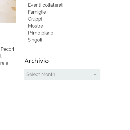
Eventi collaterali
Famiglie
Gruppi
Mostre
Primo piano
Singoli
a Pecori
l
Archivio
re e