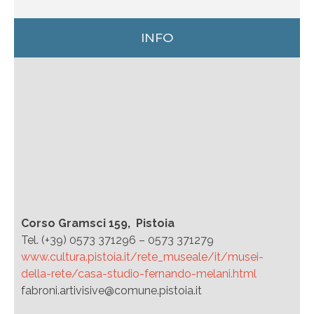
INFO
Corso Gramsci 159, Pistoia
Tel. (+39) 0573 371296 – 0573 371279
www.cultura.pistoia.it/rete_museale/it/musei-
della-rete/casa-studio-fernando-melani.html
fabroni.artivisive@comune.pistoia.it