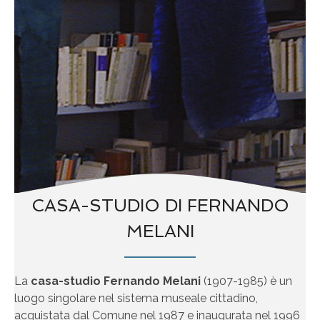
CASA-STUDIO DI FERNANDO
MELANI
La
casa-studio Fernando Melani
(1907-1985) è un
luogo singolare nel sistema museale cittadino,
acquistata dal Comune nel 1987 e inaugurata nel 1996