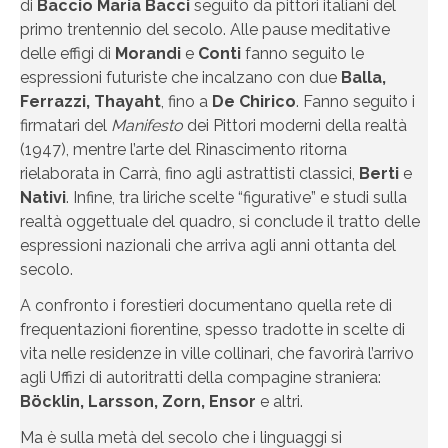
di
Baccio Maria Bacci
seguito da pittori italiani del
primo trentennio del secolo. Alle pause meditative
delle effigi di
Morandi
e
Conti
fanno seguito le
espressioni futuriste che incalzano con due
Balla,
Ferrazzi, Thayaht
, fino a
De Chirico
. Fanno seguito i
firmatari del
Manifesto
dei Pittori moderni della realtà
(1947), mentre l’arte del Rinascimento ritorna
rielaborata in Carrà, fino agli astrattisti classici,
Berti
e
Nativi
. Infine, tra liriche scelte “figurative” e studi sulla
realtà oggettuale del quadro, si conclude il tratto delle
espressioni nazionali che arriva agli anni ottanta del
secolo.
A confronto i forestieri documentano quella rete di
frequentazioni fiorentine, spesso tradotte in scelte di
vita nelle residenze in ville collinari, che favorirà l’arrivo
agli Uffizi di autoritratti della compagine straniera:
Böcklin, Larsson, Zorn, Ensor
e altri.
Ma è sulla metà del secolo che i linguaggi si