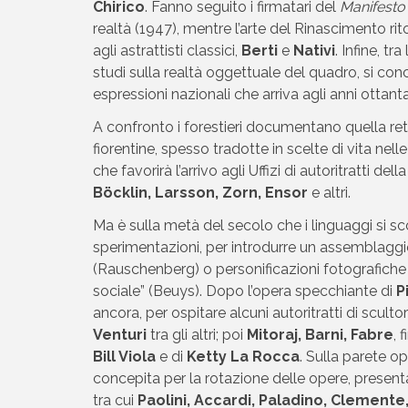
Chirico
. Fanno seguito i firmatari del
Manifest
realtà (1947), mentre l’arte del Rinascimento rito
agli astrattisti classici,
Berti
e
Nativi
. Infine, tra
studi sulla realtà oggettuale del quadro, si conc
espressioni nazionali che arriva agli anni ottant
A confronto i forestieri documentano quella ret
fiorentine, spesso tradotte in scelte di vita nelle 
che favorirà l’arrivo agli Uffizi di autoritratti de
Böcklin, Larsson, Zorn, Ensor
e altri.
Ma è sulla metà del secolo che i linguaggi si 
sperimentazioni, per introdurre un assemblaggi
(Rauschenberg) o personificazioni fotografiche 
sociale” (Beuys). Dopo l’opera specchiante di
P
ancora, per ospitare alcuni autoritratti di scultor
Venturi
tra gli altri; poi
Mitoraj, Barni, Fabre
, 
Bill Viola
e di
Ketty La Rocca
. Sulla parete 
concepita per la rotazione delle opere, presenta 
tra cui
Paolini, Accardi, Paladino, Clemente