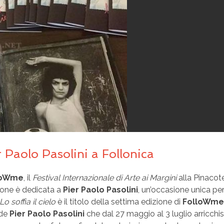
r Paolo Pasolini a Follonica
loWme
, il
Festival Internazionale di Arte ai Margini
alla Pinacot
zione è dedicata a
Pier Paolo Pasolini
, un’occasione unica pe
Lo soffia il cielo
è il titolo della settima edizione di
FolloWme
nde
Pier Paolo Pasolini
che dal 27 maggio al 3 luglio arricchis