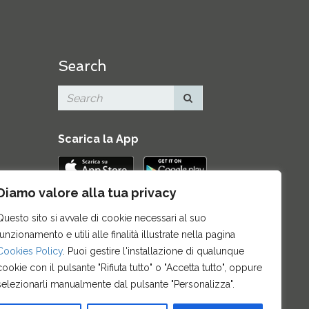
Search
Scarica la App
Diamo valore alla tua privacy
Contatti
|
Area Stampa
|
Mappa del
Questo sito si avvale di cookie necessari al suo
sito
|
Credits
|
Privacy e note legali
|
funzionamento e utili alle finalità illustrate nella pagina
Archivio News
|
Cookie policy
Cookies Policy
. Puoi gestire l'installazione di qualunque
cookie con il pulsante "Rifiuta tutto" o "Accetta tutto", oppure
selezionarli manualmente dal pulsante "Personalizza".