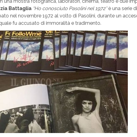
 una mostra fotografica, laboratori, cinema, teatro e due imp
izia Battaglia
“
Ho conosciuto Pasolini nel 1972″
è
una serie di
bato nel novembre 1972 al volto di Pasolini, durante un acces
 quale fu accusato di immoralità e tradimento.