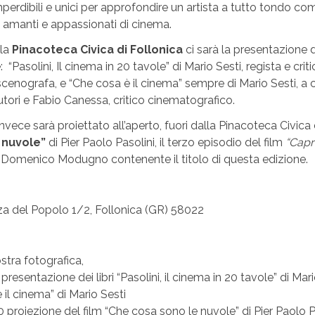
perdibili e unici per approfondire un artista a tutto tondo co
i amanti e appassionati di cinema.
la
Pinacoteca Civica di Follonica
ci sarà la presentazione 
e: “Pasolini, Il cinema in 20 tavole” di Mario Sesti, regista e crit
enografa, e “Che cosa è il cinema” sempre di Mario Sesti, a c
tori e
Fabio Canessa, critico cinematografico.
nvece sarà proiettato all’aperto, fuori dalla Pinacoteca Civica 
 nuvole”
di Pier Paolo Pasolini, il terzo episodio del film
“Capr
di Domenico Modugno contenente il titolo di questa edizione.
za del Popolo 1/2,
Follonica (
GR)
58022
stra fotografica,
presentazione dei libri “Pasolini, il cinema in 20 tavole” di Mari
il cinema” di Mario Sesti
0 proiezione del film “Che cosa sono le nuvole” di Pier Paolo P