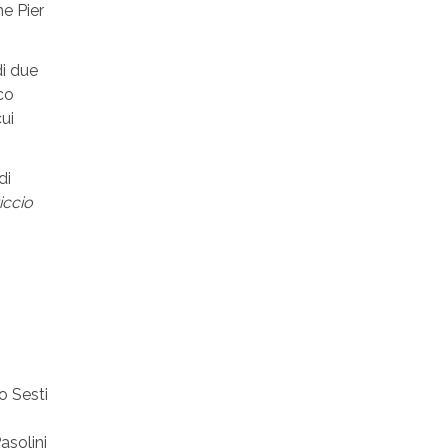
me Pier
di due
ico
ui
di
iccio
o Sesti
asolini