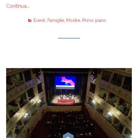
Continua...
Eventi
,
Famiglie
,
Mostre
,
Primo piano