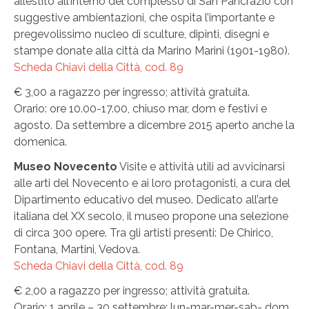
allestito all’interno del complesso di San Pancrazio con
suggestive ambientazioni, che ospita l’importante e
pregevolissimo nucleo di sculture, dipinti, disegni e
stampe donate alla città da Marino Marini (1901-1980).
Scheda Chiavi della Città, cod. 89
€ 3,00 a ragazzo per ingresso; attività gratuita.
Orario: ore 10.00-17.00, chiuso mar, dom e festivi e
agosto. Da settembre a dicembre 2015 aperto anche la
domenica.
Museo Novecento
Visite e attività utili ad avvicinarsi
alle arti del Novecento e ai loro protagonisti, a cura del
Dipartimento educativo del museo. Dedicato all’arte
italiana del XX secolo, il museo propone una selezione
di circa 300 opere. Tra gli artisti presenti: De Chirico,
Fontana, Martini, Vedova.
Scheda Chiavi della Città, cod. 89
€ 2,00 a ragazzo per ingresso; attività gratuita.
Orario: 1 aprile – 30 settembre: lun-mar-mer-sab- dom