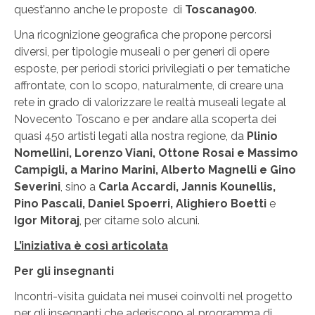
quest’anno anche le proposte di
Toscana900
.
Una ricognizione geografica che propone percorsi
diversi, per tipologie museali o per generi di opere
esposte, per periodi storici privilegiati o per tematiche
affrontate, con lo scopo, naturalmente, di creare una
rete in grado di valorizzare le realtà museali legate al
Novecento Toscano e per andare alla scoperta dei
quasi 450 artisti legati alla nostra regione, da
Plinio
Nomellini, Lorenzo Viani, Ottone Rosai e Massimo
Campigli, a Marino Marini, Alberto Magnelli e Gino
Severini
, sino a
Carla Accardi, Jannis Kounellis,
Pino Pascali, Daniel Spoerri, Alighiero Boetti
e
Igor Mitoraj
, per citarne solo alcuni.
L’iniziativa è così articolata
Per gli insegnanti
Incontri-visita guidata nei musei coinvolti nel progetto
per gli insegnanti che aderiscono al programma di