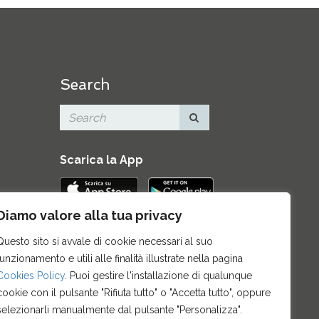
Search
Scarica la App
Diamo valore alla tua privacy
Contatti
|
Area Stampa
|
Mappa del
Questo sito si avvale di cookie necessari al suo
sito
|
Credits
|
Privacy e note legali
|
funzionamento e utili alle finalità illustrate nella pagina
Archivio News
|
Cookie policy
Cookies Policy
. Puoi gestire l'installazione di qualunque
cookie con il pulsante "Rifiuta tutto" o "Accetta tutto", oppure
selezionarli manualmente dal pulsante "Personalizza".