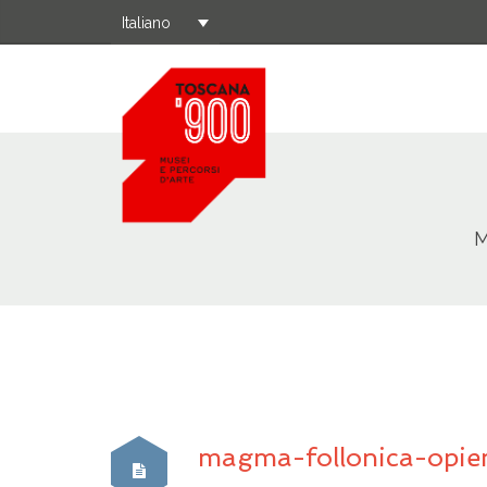
Italiano
M
magma-follonica-opi