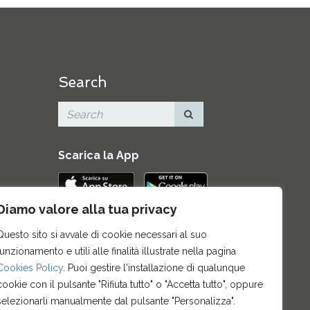
Search
Scarica la App
Diamo valore alla tua privacy
Contatti
|
Area Stampa
|
Mappa del
Questo sito si avvale di cookie necessari al suo
sito
|
Credits
|
Privacy e note legali
|
funzionamento e utili alle finalità illustrate nella pagina
Archivio News
|
Cookie policy
Cookies Policy
. Puoi gestire l'installazione di qualunque
cookie con il pulsante "Rifiuta tutto" o "Accetta tutto", oppure
selezionarli manualmente dal pulsante "Personalizza".