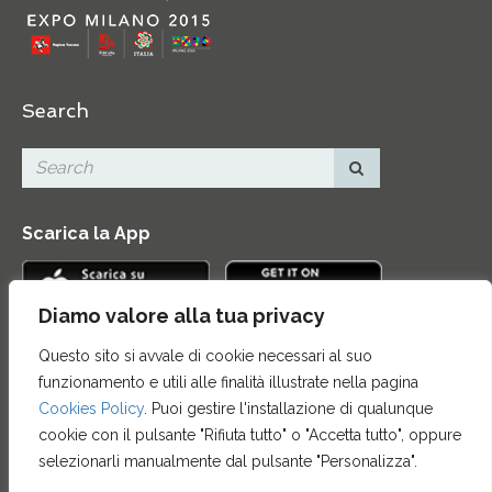
Search
Scarica la App
Diamo valore alla tua privacy
Questo sito si avvale di cookie necessari al suo
Contatti
|
Area Stampa
|
Mappa del sito
|
Credits
|
funzionamento e utili alle finalità illustrate nella pagina
Privacy e note legali
|
Archivio News
|
Cookie policy
Cookies Policy
. Puoi gestire l'installazione di qualunque
cookie con il pulsante "Rifiuta tutto" o "Accetta tutto", oppure
selezionarli manualmente dal pulsante "Personalizza".