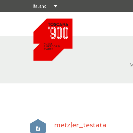
Italiano
M
metzler_testata