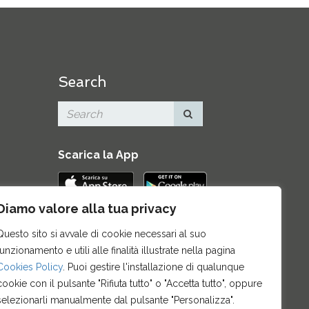
Search
Scarica la App
Diamo valore alla tua privacy
Contatti
|
Area Stampa
|
Mappa del
Questo sito si avvale di cookie necessari al suo
sito
|
Credits
|
Privacy e note legali
|
funzionamento e utili alle finalità illustrate nella pagina
Archivio News
|
Cookie policy
Cookies Policy
. Puoi gestire l'installazione di qualunque
cookie con il pulsante "Rifiuta tutto" o "Accetta tutto", oppure
selezionarli manualmente dal pulsante "Personalizza".