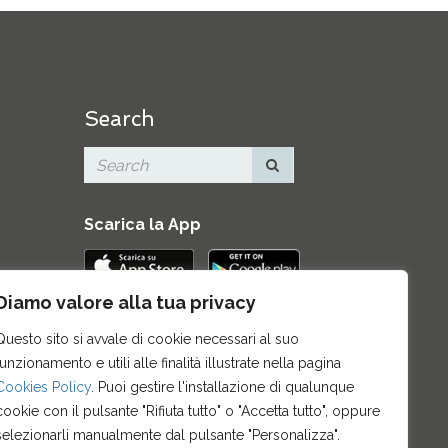
Search
Scarica la App
Diamo valore alla tua privacy
Contatti
|
Area Stampa
|
Mappa del
Questo sito si avvale di cookie necessari al suo
sito
|
Credits
|
Privacy e note legali
|
funzionamento e utili alle finalità illustrate nella pagina
Archivio News
|
Cookie policy
Cookies Policy
. Puoi gestire l'installazione di qualunque
cookie con il pulsante "Rifiuta tutto" o "Accetta tutto", oppure
selezionarli manualmente dal pulsante "Personalizza".