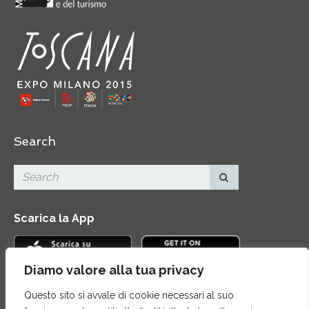
Search
Scarica la App
Diamo valore alla tua privacy
Questo sito si avvale di cookie necessari al suo
Contatti
|
Area Stampa
|
Mappa del sito
|
Credits
|