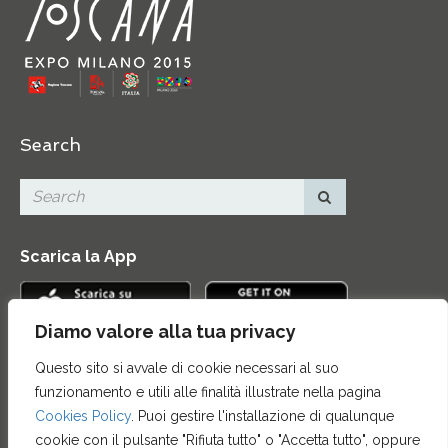
Search
Scarica la App
Diamo valore alla tua privacy
Questo sito si avvale di cookie necessari al suo
Contatti
|
Area Stampa
|
Mappa del sito
|
Credits
|
funzionamento e utili alle finalità illustrate nella pagina
Privacy e note legali
|
Archivio News
|
Cookie policy
Cookies Policy
. Puoi gestire l'installazione di qualunque
cookie con il pulsante "Rifiuta tutto" o "Accetta tutto", oppure