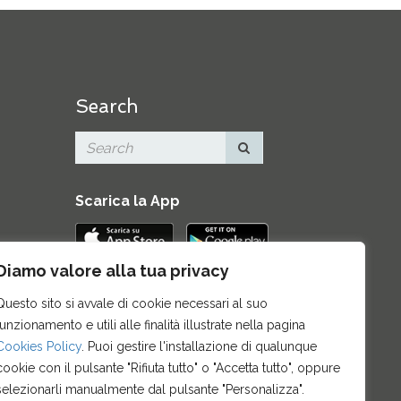
Search
Scarica la App
Diamo valore alla tua privacy
Contatti
|
Area Stampa
|
Mappa del
Questo sito si avvale di cookie necessari al suo
sito
|
Credits
|
Privacy e note legali
|
funzionamento e utili alle finalità illustrate nella pagina
Archivio News
|
Cookie policy
Cookies Policy
. Puoi gestire l'installazione di qualunque
cookie con il pulsante "Rifiuta tutto" o "Accetta tutto", oppure
selezionarli manualmente dal pulsante "Personalizza".