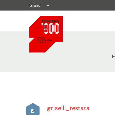
Italiano
M
griselli_testata