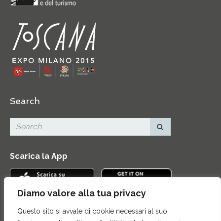
Search
Scarica la App
Diamo valore alla tua privacy
Questo sito si avvale di cookie necessari al suo
Contatti
|
Area Stampa
|
Mappa del sito
|
Credits
|