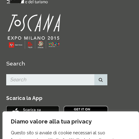
Search
Scarica la App
Diamo valore alla tua privacy
Questo sito si avvale di cookie necessari al suo
Contatti
|
Area Stampa
|
Mappa del sito
|
Credits
|