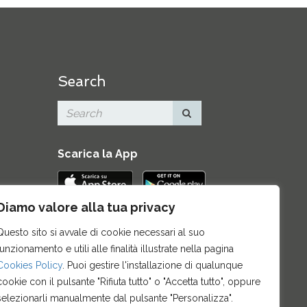
Search
Scarica la App
Diamo valore alla tua privacy
Contatti
|
Area Stampa
|
Mappa del
Questo sito si avvale di cookie necessari al suo
sito
|
Credits
|
Privacy e note legali
|
funzionamento e utili alle finalità illustrate nella pagina
Archivio News
|
Cookie policy
Cookies Policy
. Puoi gestire l'installazione di qualunque
cookie con il pulsante "Rifiuta tutto" o "Accetta tutto", oppure
selezionarli manualmente dal pulsante "Personalizza".