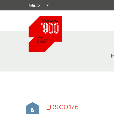
Italiano
M
_DSC0176