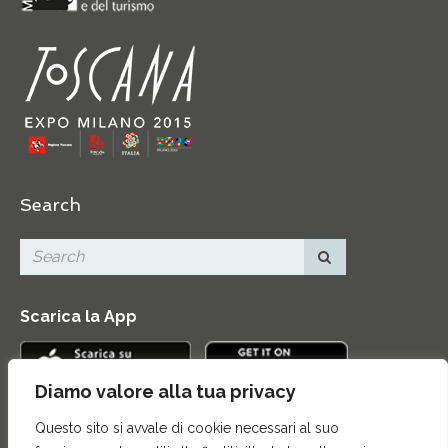
Search
Scarica la App
Diamo valore alla tua privacy
Questo sito si avvale di cookie necessari al suo
Contatti
|
Area Stampa
|
Mappa del sito
|
Credits
|