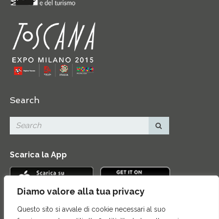
Search
Scarica la App
Diamo valore alla tua privacy
Questo sito si avvale di cookie necessari al suo
Contatti
|
Area Stampa
|
Mappa del sito
|
Credits
|