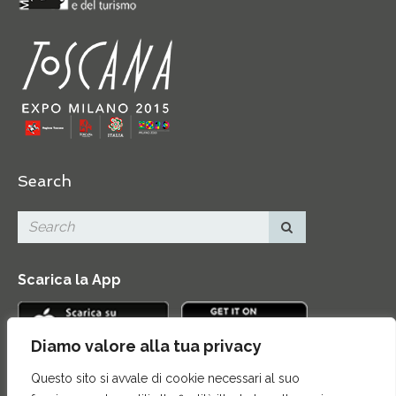
Search
Scarica la App
Diamo valore alla tua privacy
Questo sito si avvale di cookie necessari al suo
Contatti
|
Area Stampa
|
Mappa del sito
|
Credits
|