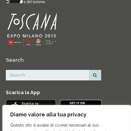
Search
Scarica la App
Diamo valore alla tua privacy
Questo sito si avvale di cookie necessari al suo
Contatti
|
Area Stampa
|
Mappa del sito
|
Credits
|