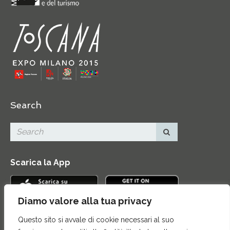
Search
Scarica la App
Diamo valore alla tua privacy
Questo sito si avvale di cookie necessari al suo
Contatti
|
Area Stampa
|
Mappa del sito
|
Credits
|