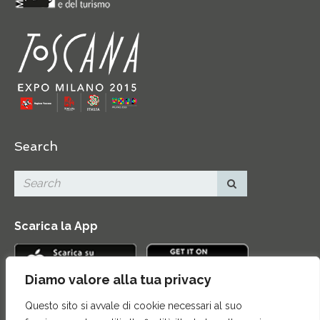
Search
Scarica la App
Diamo valore alla tua privacy
Questo sito si avvale di cookie necessari al suo
Contatti
|
Area Stampa
|
Mappa del sito
|
Credits
|