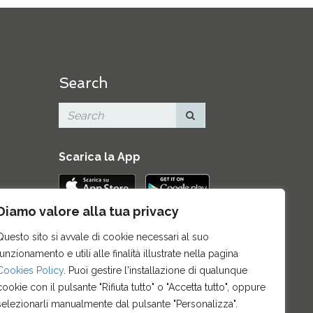
Search
Scarica la App
Diamo valore alla tua privacy
Contatti
|
Area Stampa
|
Mappa del
Questo sito si avvale di cookie necessari al suo
sito
|
Credits
|
Privacy e note legali
|
funzionamento e utili alle finalità illustrate nella pagina
Archivio News
|
Cookie policy
Cookies Policy
. Puoi gestire l'installazione di qualunque
cookie con il pulsante "Rifiuta tutto" o "Accetta tutto", oppure
selezionarli manualmente dal pulsante "Personalizza".