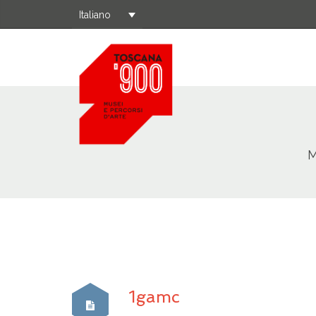
Italiano
M
1gamc