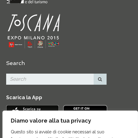
Search
Scarica la App
Diamo valore alla tua privacy
Questo sito si avvale di cookie necessari al suo
Contatti
|
Area Stampa
|
Mappa del sito
|
Credits
|