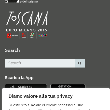
Search
Scarica la App
Diamo valore alla tua privacy
Questo sito si avvale di cookie necessari al suo
Contatti
|
Area Stampa
|
Mappa del sito
|
Credits
|