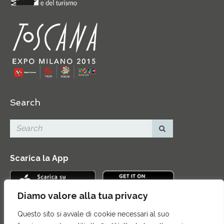
Search
Scarica la App
Diamo valore alla tua privacy
Questo sito si avvale di cookie necessari al suo
Contatti
|
Area Stampa
|
Mappa del sito
|
Credits
|