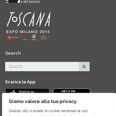
Search
Scarica la App
Diamo valore alla tua privacy
Questo sito si avvale di cookie necessari al suo
Contatti
|
Area Stampa
|
Mappa del sito
|
Credits
|