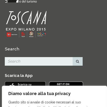
Search
Scarica la App
Diamo valore alla tua privacy
Questo sito si avvale di cookie necessari al suo
Contatti
|
Area Stampa
|
Mappa del sito
|
Credits
|