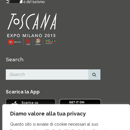
Search
Scarica la App
Diamo valore alla tua privacy
Questo sito si avvale di cookie necessari al suo
Contatti
|
Area Stampa
|
Mappa del sito
|
Credits
|