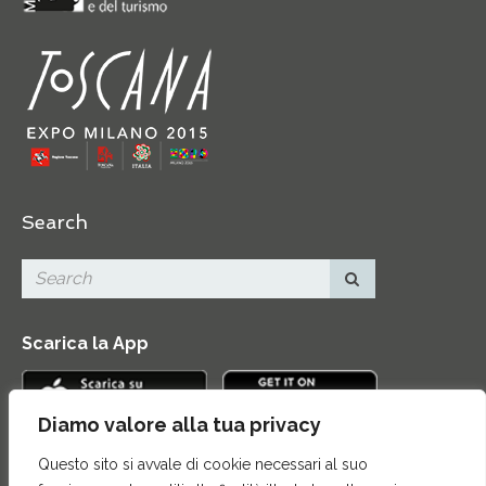
Search
Scarica la App
Diamo valore alla tua privacy
Questo sito si avvale di cookie necessari al suo
Contatti
|
Area Stampa
|
Mappa del sito
|
Credits
|