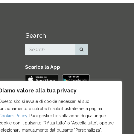
Search
Scarica la App
Diamo valore alla tua privacy
Contatti
|
Area Stampa
|
Mappa del
Questo sito si avvale di cookie necessari al suo
sito
|
Credits
|
Privacy e note legali
|
funzionamento e utili alle finalità illustrate nella pagina
Archivio News
|
Cookie policy
Cookies Policy
. Puoi gestire l'installazione di qualunque
cookie con il pulsante "Rifiuta tutto" o "Accetta tutto", oppure
selezionarli manualmente dal pulsante "Personalizza".