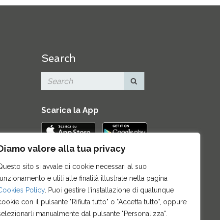
Search
Scarica la App
Diamo valore alla tua privacy
Contatti
|
Area Stampa
|
Mappa del
Questo sito si avvale di cookie necessari al suo
sito
|
Credits
|
Privacy e note legali
|
funzionamento e utili alle finalità illustrate nella pagina
Archivio News
|
Cookie policy
Cookies Policy
. Puoi gestire l'installazione di qualunque
cookie con il pulsante "Rifiuta tutto" o "Accetta tutto", oppure
selezionarli manualmente dal pulsante "Personalizza".