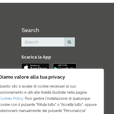
Search
Scarica la App
Diamo valore alla tua privacy
Contatti
|
Area Stampa
|
Mappa del
Questo sito si avvale di cookie necessari al suo
sito
|
Credits
|
Privacy e note legali
|
funzionamento e utili alle finalità illustrate nella pagina
Archivio News
|
Cookie policy
Cookies Policy
. Puoi gestire l'installazione di qualunque
cookie con il pulsante "Rifiuta tutto" o "Accetta tutto", oppure
selezionarli manualmente dal pulsante "Personalizza".