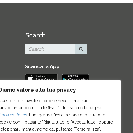
Search
Scarica la App
Diamo valore alla tua privacy
Contatti
|
Area Stampa
|
Mappa del
Questo sito si avvale di cookie necessari al suo
sito
|
Credits
|
Privacy e note legali
|
funzionamento e utili alle finalità illustrate nella pagina
Archivio News
|
Cookie policy
Cookies Policy
. Puoi gestire l'installazione di qualunque
cookie con il pulsante "Rifiuta tutto" o "Accetta tutto", oppure
selezionarli manualmente dal pulsante "Personalizza".