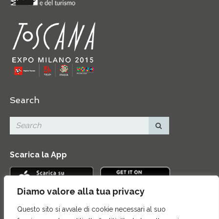
Search
Scarica la App
Diamo valore alla tua privacy
Questo sito si avvale di cookie necessari al suo
Contatti
|
Area Stampa
|
Mappa del sito
|
Credits
|