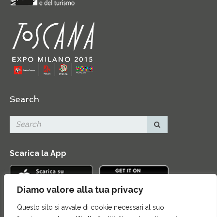
Search
Scarica la App
Diamo valore alla tua privacy
Questo sito si avvale di cookie necessari al suo
Contatti
|
Area Stampa
|
Mappa del sito
|
Credits
|