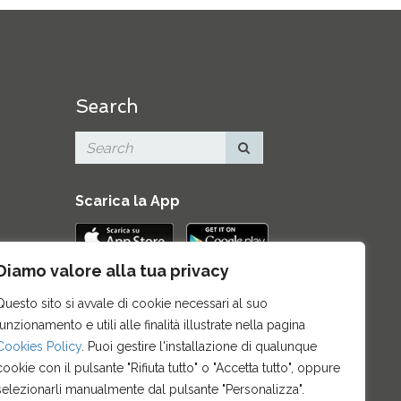
Search
Scarica la App
Diamo valore alla tua privacy
Contatti
|
Area Stampa
|
Mappa del
Questo sito si avvale di cookie necessari al suo
sito
|
Credits
|
Privacy e note legali
|
funzionamento e utili alle finalità illustrate nella pagina
Archivio News
|
Cookie policy
Cookies Policy
. Puoi gestire l'installazione di qualunque
cookie con il pulsante "Rifiuta tutto" o "Accetta tutto", oppure
selezionarli manualmente dal pulsante "Personalizza".