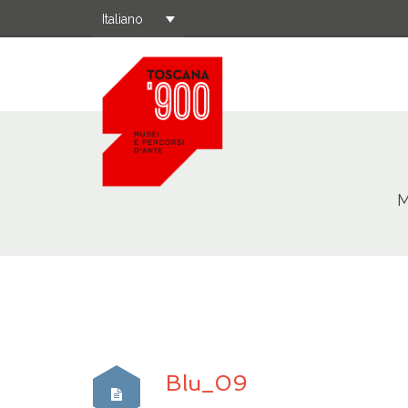
Italiano
M
Blu_09