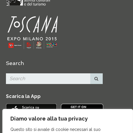
Search
Scarica la App
Diamo valore alla tua privacy
Questo sito si avvale di cookie necessari al suo
Contatti
|
Area Stampa
|
Mappa del sito
|
Credits
|