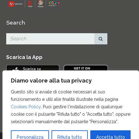
Search
Scarica la App
Diamo valore alla tua privacy
Questo sito si avvale di cookie necessari al suo
Contatti
|
Area Stampa
|
Mappa del sito
|
Credits
|
funzionamento e utili alle finalità illustrate nella pagina
Privacy e note legali
|
Archivio News
|
Cookie policy
Cookies Policy
. Puoi gestire l'installazione di qualunque
cookie con il pulsante "Rifiuta tutto" o "Accetta tutto", oppure
selezionarli manualmente dal pulsante "Personalizza".
Personalizza
Rifiuta tutto
Accetta tutto
© 2015 FONDAZIONE CASSA DI RISPARMIO DI FIRENZE - CF 00524310489