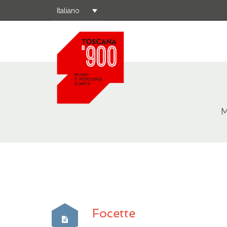
Italiano
M
Focette