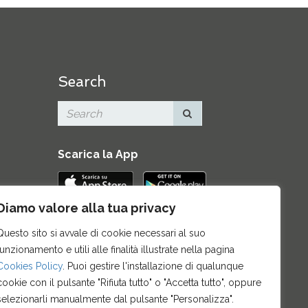
Search
Scarica la App
Diamo valore alla tua privacy
Contatti
|
Area Stampa
|
Mappa del
Questo sito si avvale di cookie necessari al suo
sito
|
Credits
|
Privacy e note legali
|
funzionamento e utili alle finalità illustrate nella pagina
Archivio News
|
Cookie policy
Cookies Policy
. Puoi gestire l'installazione di qualunque
cookie con il pulsante "Rifiuta tutto" o "Accetta tutto", oppure
selezionarli manualmente dal pulsante "Personalizza".