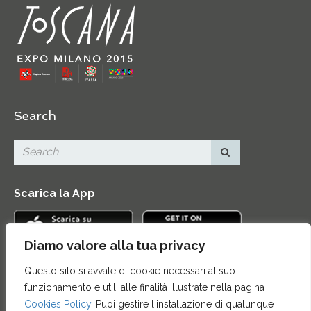
Search
Scarica la App
Diamo valore alla tua privacy
Questo sito si avvale di cookie necessari al suo
Contatti
|
Area Stampa
|
Mappa del sito
|
Credits
|
funzionamento e utili alle finalità illustrate nella pagina
Privacy e note legali
|
Archivio News
|
Cookie policy
Cookies Policy
. Puoi gestire l'installazione di qualunque