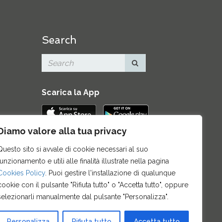
Search
Scarica la App
Diamo valore alla tua privacy
Contatti
|
Area Stampa
|
Mappa del
Questo sito si avvale di cookie necessari al suo
sito
|
Credits
|
Privacy e note legali
|
funzionamento e utili alle finalità illustrate nella pagina
Archivio News
|
Cookie policy
Cookies Policy
. Puoi gestire l'installazione di qualunque
cookie con il pulsante "Rifiuta tutto" o "Accetta tutto", oppure
selezionarli manualmente dal pulsante "Personalizza".
Personalizza
Rifiuta tutto
Accetta tutto