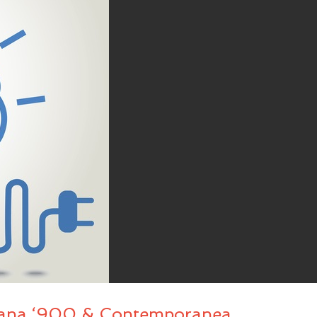
scana ‘900 & Contemporanea