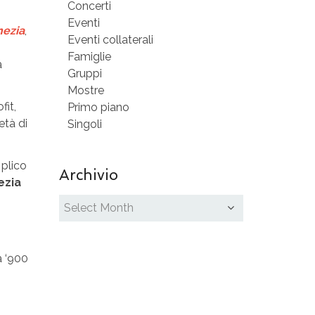
Concerti
Eventi
nezia
,
Eventi collaterali
Famiglie
a
Gruppi
Mostre
fit,
Primo piano
età di
Singoli
 plico
Archivio
ezia
a ‘900