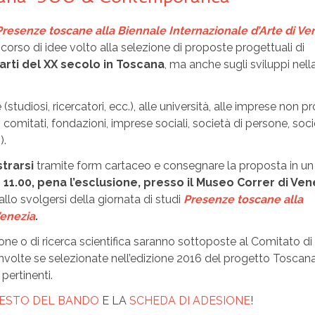
Presenze toscane alla Biennale Internazionale d’Arte di Ve
corso di idee volto alla selezione di proposte progettuali di
arti del XX secolo in Toscana
, ma anche sugli sviluppi nell
(studiosi, ricercatori, ecc.), alle università, alle imprese non pro
i, comitati, fondazioni, imprese sociali, società di persone, soci
).
strarsi
tramite form cartaceo e consegnare la proposta in un
e 11.00, pena l’esclusione, presso il Museo Correr di Ven
llo svolgersi della giornata di studi
Presenze toscane alla
Venezia
.
ione o di ricerca scientifica saranno sottoposte al Comitato di
volte se selezionate nell’edizione 2016 del progetto Toscan
 pertinenti.
ESTO DEL BANDO
E LA
SCHEDA DI ADESIONE
!