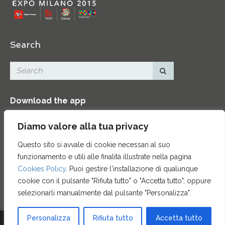
Search
Download the app
Diamo valore alla tua privacy
Questo sito si avvale di cookie necessari al suo
funzionamento e utili alle finalità illustrate nella pagina
Contacts
|
Press Area
|
Site map
|
Credits
Cookies Policy
. Puoi gestire l'installazione di qualunque
cookie con il pulsante "Rifiuta tutto" o "Accetta tutto", oppure
selezionarli manualmente dal pulsante "Personalizza".
Personalizza
Rifiuta tutto
Accetta tutto
© 2015 ENTE CASSA DI RISPARMIO DI FIRENZE - CF 00524310489