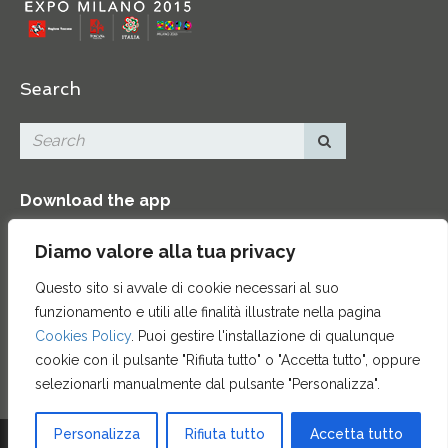
Search
Download the app
Diamo valore alla tua privacy
Questo sito si avvale di cookie necessari al suo
funzionamento e utili alle finalità illustrate nella pagina
Contacts
|
Press Area
|
Site map
|
Credits
Cookies Policy
. Puoi gestire l'installazione di qualunque
cookie con il pulsante "Rifiuta tutto" o "Accetta tutto", oppure
selezionarli manualmente dal pulsante "Personalizza".
Personalizza
Rifiuta tutto
Accetta tutto
© 2015 ENTE CASSA DI RISPARMIO DI FIRENZE - CF 00524310489