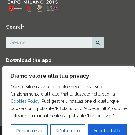
Search
Download the app
Diamo valore alla tua privacy
Questo sito si avvale di cookie necessari al suo
funzionamento e utili alle finalità illustrate nella pagina
Contacts
|
Press Area
|
Site map
|
Credits
Cookies Policy
. Puoi gestire l'installazione di qualunque
cookie con il pulsante "Rifiuta tutto" o "Accetta tutto", oppure
selezionarli manualmente dal pulsante "Personalizza".
Personalizza
Rifiuta tutto
Accetta tutto
© 2015 ENTE CASSA DI RISPARMIO DI FIRENZE - CF 00524310489