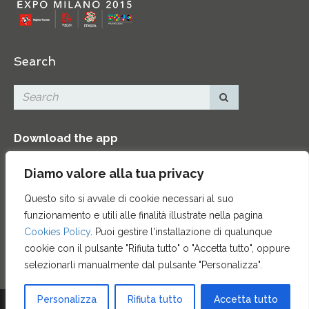
Search
Download the app
Diamo valore alla tua privacy
Questo sito si avvale di cookie necessari al suo
funzionamento e utili alle finalità illustrate nella pagina
Contacts
|
Press Area
|
Site map
|
Credits
Cookies Policy
. Puoi gestire l'installazione di qualunque
cookie con il pulsante "Rifiuta tutto" o "Accetta tutto", oppure
selezionarli manualmente dal pulsante "Personalizza".
Personalizza
Rifiuta tutto
Accetta tutto
© 2015 ENTE CASSA DI RISPARMIO DI FIRENZE - CF 00524310489