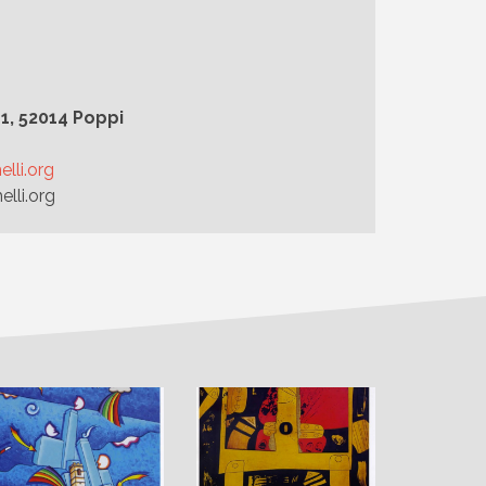
1, 52014 Poppi
lli.org
lli.org