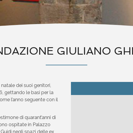
DAZIONE GIULIANO GH
atale dei suoi genitori,
, gettando le basi per la
 nome l’anno seguente con il
stimone di quarant’anni di
rono ospitate in Palazzo
i Guidi negli spazi delle ex