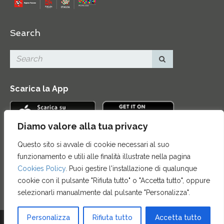
Search
Scarica la App
Diamo valore alla tua privacy
Questo sito si avvale di cookie necessari al suo
Contatti
|
Area Stampa
|
Mappa del sito
|
Credits
|
funzionamento e utili alle finalità illustrate nella pagina
Privacy e note legali
|
Archivio News
|
Cookie policy
Cookies Policy
. Puoi gestire l'installazione di qualunque
cookie con il pulsante "Rifiuta tutto" o "Accetta tutto", oppure
selezionarli manualmente dal pulsante "Personalizza".
Personalizza
Rifiuta tutto
Accetta tutto
© 2015 FONDAZIONE CASSA DI RISPARMIO DI FIRENZE - CF 00524310489